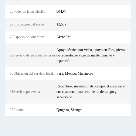
26Poder de la instalación:
90 kW
27Producción del aceite:
13,5%
28Espacio de cobertura:
24*6*8M
Apoyo técnico por video, apoyo en línea, piezas
29Servicio de garantía posterior:
de repuesto, servicio de mantenimiento y
reparación
30Ubicación del servicio local:
Perú, México, Marruecos
Recambios, instalación del campo, el encargar y
31Servicio postventa:
entrenamiento, mantenimiento de campo y
servicio de
32Puerto:
Qingdao, Shangai