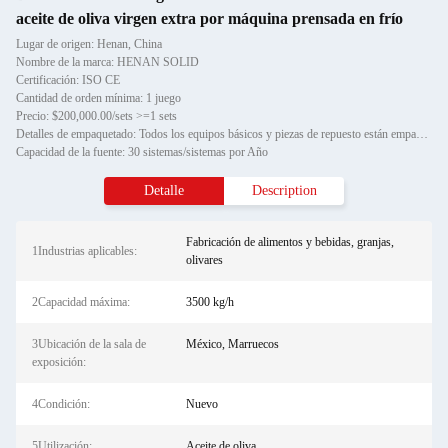
aceite de oliva virgen extra por máquina prensada en frío
Lugar de origen: Henan, China
Nombre de la marca: HENAN SOLID
Certificación: ISO CE
Cantidad de orden mínima: 1 juego
Precio: $200,000.00/sets >=1 sets
Detalles de empaquetado: Todos los equipos básicos y piezas de repuesto están empaquetados en cajas de madera estándar export
Capacidad de la fuente: 30 sistemas/sistemas por Año
Detalle
Description
Fabricación de alimentos y bebidas, granjas,
1Industrias aplicables:
olivares
2Capacidad máxima:
3500 kg/h
3Ubicación de la sala de
México, Marruecos
exposición:
4Condición:
Nuevo
5Utilización:
Aceite de oliva