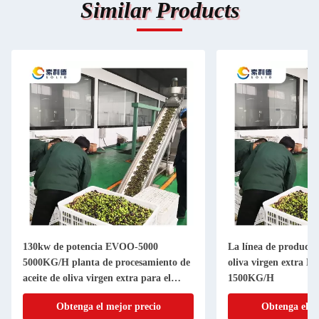
Similar Products
130kw de potencia EVOO-5000
La línea de producció
5000KG/H planta de procesamiento de
oliva virgen extra 
aceite de oliva virgen extra para el
1500KG/H
aceite
Obtenga el mejor precio
Obtenga el m