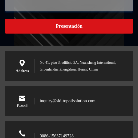
Presentación
No 41, piso 3, edificio 3A, Yuansheng International,
Groenlandia, Zhengzhou, Henan, China
Address
inquiry@sld-topoilsolution.com
E-mail
0086-15637149728