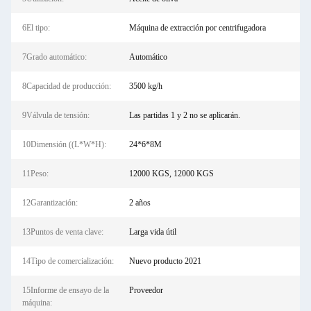
6El tipo:
Máquina de extracción por centrifugadora
7Grado automático:
Automático
8Capacidad de producción:
3500 kg/h
9Válvula de tensión:
Las partidas 1 y 2 no se aplicarán.
10Dimensión ((L*W*H):
24*6*8M
11Peso:
12000 KGS, 12000 KGS
12Garantización:
2 años
13Puntos de venta clave:
Larga vida útil
14Tipo de comercialización:
Nuevo producto 2021
15Informe de ensayo de la
Proveedor
máquina: