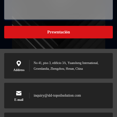
Presentación
No 41, piso 3, edificio 3A, Yuansheng International,
Groenlandia, Zhengzhou, Henan, China
Address
inquiry@sld-topoilsolution.com
E-mail