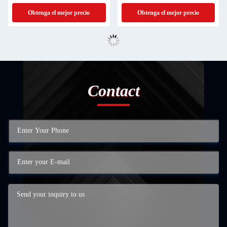
gran escala
prensada en frío
Obtenga el mejor precio
Obtenga el mejor precio
Contact