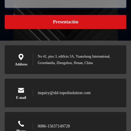
Presentación
No 41, piso 3, edificio 3A, Yuansheng International,
Groenlandia, Zhengzhou, Henan, China
Address
inquiry@sld-topoilsolution.com
E-mail
0086-15637149728