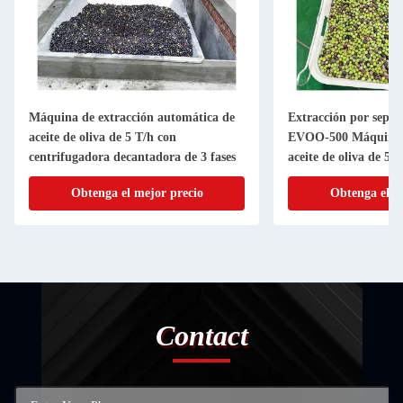
Máquina de extracción automática de
Extracción por separa
aceite de oliva de 5 T/h con
EVOO-500 Máquina d
centrifugadora decantadora de 3 fases
aceite de oliva de 50
aceite
Obtenga el mejor precio
Obtenga el m
Contact