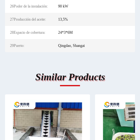
26Poder de la instalación:
90 kW
27Producción del aceite:
13,5%
28Espacio de cobertura:
24*3*6M
29Puerto:
Qingdao, Shangai
Similar Products