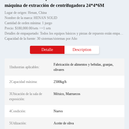
máquina de extracción de centrifugadora 24*4*6M
Lugar de origen: Henan, China
Nombre de la marca: HENAN SOLID
Cantidad de orden mínima: 1 juego
Precio: $180,000.00/sets >=1 sets
Detalles de empaquetado: Todos los equipos básicos y piezas de repuesto están empaquetados en cajas de madera estándar export
Capacidad de la fuente: 30 sistemas/sistemas por Año
Detalle
Description
Fabricación de alimentos y bebidas, granjas,
1Industrias aplicables:
olivares
2Capacidad máxima:
2500kg/h
3Ubicación de la sala de
México, Marruecos
exposición:
4Condición:
Nuevo
5Utilización:
Aceite de oliva