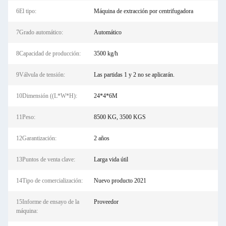
6El tipo:
Máquina de extracción por centrifugadora
7Grado automático:
Automático
8Capacidad de producción:
3500 kg/h
9Válvula de tensión:
Las partidas 1 y 2 no se aplicarán.
10Dimensión ((L*W*H):
24*4*6M
11Peso:
8500 KG, 3500 KGS
12Garantización:
2 años
13Puntos de venta clave:
Larga vida útil
14Tipo de comercialización:
Nuevo producto 2021
15Informe de ensayo de la
Proveedor
máquina: