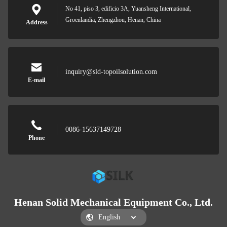
No 41, piso 3, edificio 3A, Yuansheng International,
Groenlandia, Zhengzhou, Henan, China
Address
inquiry@sld-topoilsolution.com
E-mail
0086-15637149728
Phone
Henan Solid Mechanical Equipment Co., Ltd.