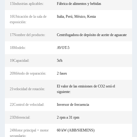
15Industrias aplicables:
Fábrica de alimentos y bebidas
16Ubicación de la sala de
Italia, Perú, México, Kenia
exposición:
17Nombre del producto:
Centrifugadora de depósito de aceite de aguacate
18Modelo:
AVOT-5
19Capacidad:
5t/h
20Método de separación:
2 fases
El valor de las emisiones de CO2 será el
21velocidad de rotación:
siguiente:
22Control de velocidad:
Inversor de frecuencia
23Diferencial:
2 rpm a 31 rpm
24Motor principal + motor
60 kW (ABB/SIEMENS)
secundario: