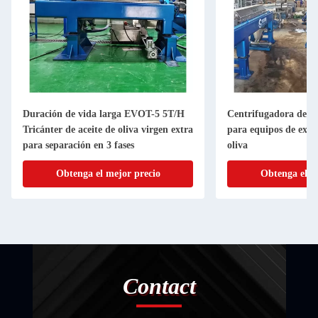
Duración de vida larga EVOT-5 5T/H
Centrifugadora decan
Tricánter de aceite de oliva virgen extra
para equipos de extra
para separación en 3 fases
oliva
Obtenga el mejor precio
Obtenga el m
Contact