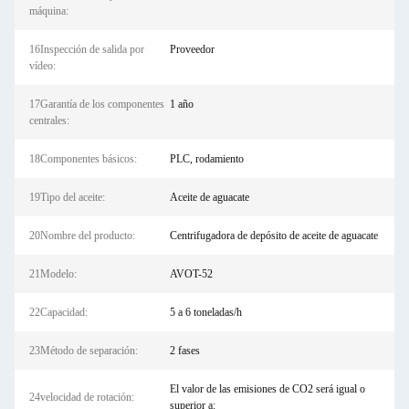
máquina:
16Inspección de salida por
Proveedor
vídeo:
17Garantía de los componentes
1 año
centrales:
18Componentes básicos:
PLC, rodamiento
19Tipo del aceite:
Aceite de aguacate
20Nombre del producto:
Centrifugadora de depósito de aceite de aguacate
21Modelo:
AVOT-52
22Capacidad:
5 a 6 toneladas/h
23Método de separación:
2 fases
El valor de las emisiones de CO2 será igual o
24velocidad de rotación:
superior a: