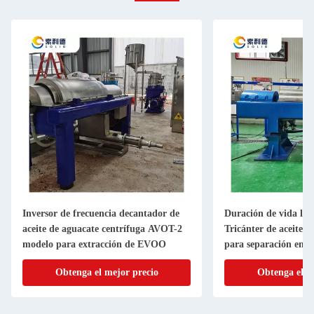
Inversor de frecuencia decantador de
Duración de vida la
aceite de aguacate centrífuga AVOT-2
Tricánter de aceite d
modelo para extracción de EVOO
para separación en 3 
Obtenga el mejor precio
Obtenga el m