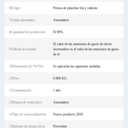
6El tipo:
Prensa de planchar fría y caliente
7Grado automático:
Automático
8Capacidad de producción:
El 99%
El valor de las emisiones de gases de efecto
9Válvula de tensión:
invernadero es el valor de las emisiones de gases
de ef
10Dimensión ((L*W*H):
Se aplicarán las siguientes medidas:
11Peso:
6 000 KG
12Garantización:
1 año
13Puntos de venta clave:
Automático
14Tipo de comercialización:
Nuevo producto 2020
15Informe de ensayo de la
Proveedor