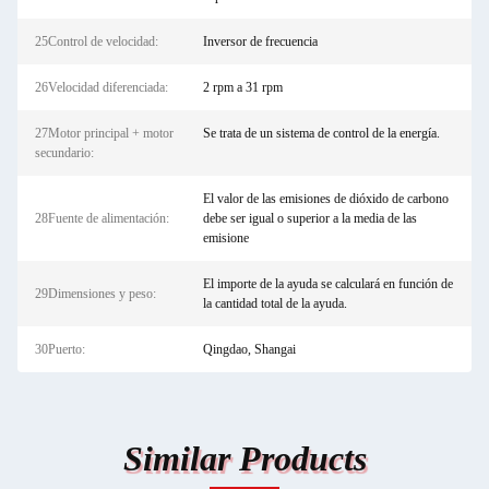
25Control de velocidad:
Inversor de frecuencia
26Velocidad diferenciada:
2 rpm a 31 rpm
27Motor principal + motor
Se trata de un sistema de control de la energía.
secundario:
El valor de las emisiones de dióxido de carbono
28Fuente de alimentación:
debe ser igual o superior a la media de las
emisione
El importe de la ayuda se calculará en función de
29Dimensiones y peso:
la cantidad total de la ayuda.
30Puerto:
Qingdao, Shangai
Similar Products