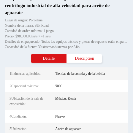
centrífugo industrial de alta velocidad para aceite de
aguacate
Lugar de origen: Porcelana
Nombre de la marca: Silk Road
Cantidad de orden mínima: 1 juego
Precio: $98,000.00/sets >=1 sets
Detalles de empaquetado: Todos los equipos básicos y piezas de repuesto están empaquetados en cajas de madera estándar export
Capacidad de la fuente: 30 sistemas/sistemas por Año
Detalle
Description
1Industrias aplicables:
Tiendas de la comida y de la bebida
2Capacidad máxima:
5000
3Ubicación de la sala de
México, Kenia
exposición:
4Condición:
Nuevo
5Utilización:
Aceite de aguacate